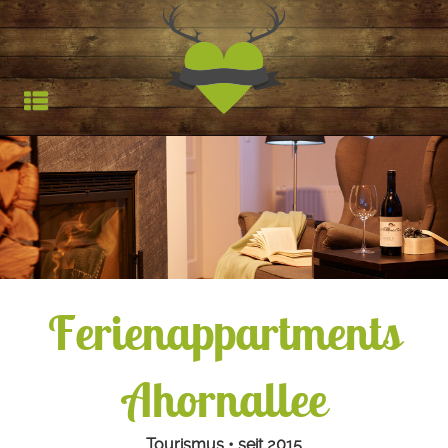
Jagdfieber | Werbea
HOCHSTAND
TROPHÄEN
STARTSEITE
REFERENZEN
Ferienappartments
Ahornallee
Tourismus • seit 2015