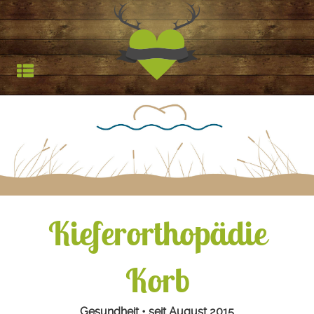
Jagdfieber | Werbea
HOCHSTAND
TROPHÄEN
STARTSEITE
REFERENZEN
Kieferorthopädie
Korb
Gesundheit • seit August 2015