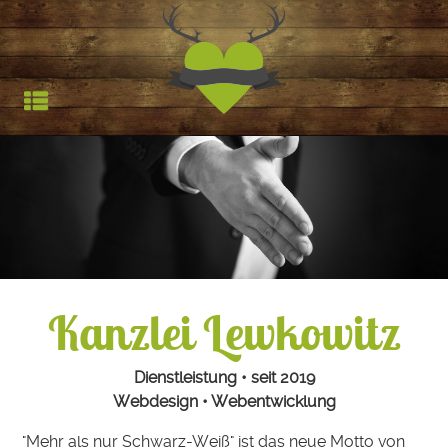
Jagdfieber | Werbea
HOCHSTAND
TROPHÄEN
STARTSEITE
REFERENZEN
Kanzlei Lewkowitz
Dienstleistung • seit 2019
Webdesign • Webentwicklung
"Mehr als nur Schwarz-Weiß" ist das neue Motto von