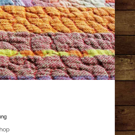
ung
shop