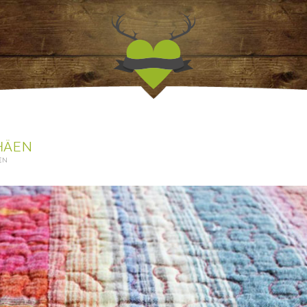
Jagdfieber | Werbea
HÄEN
EN