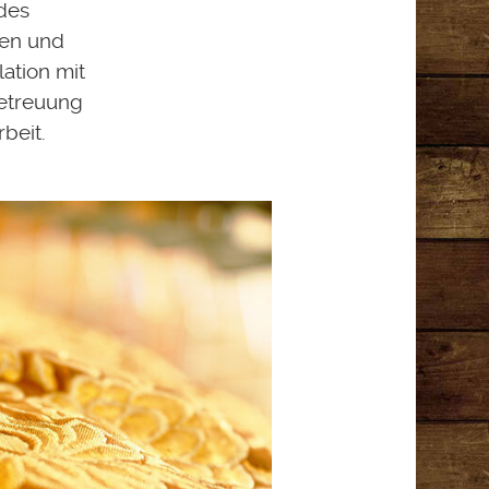
des
gen und
ation mit
Betreuung
beit.