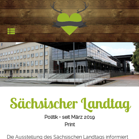
Jagdfieber | Werbea
HOCHSTAND
TROPHÄEN
STARTSEITE
REFERENZEN
Sächsischer Landtag
Politik • seit März 2019
Print
Die Ausstellung des Sächsischen Landtags informiert