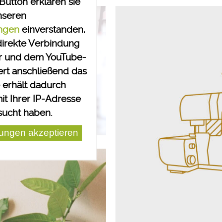
Button erklären sie
nseren
ngen
einverstanden,
 direkte Verbindung
r und dem YouTube-
ert anschließend das
 erhält dadurch
it Ihrer IP-Adresse
sucht haben.
ungen akzeptieren