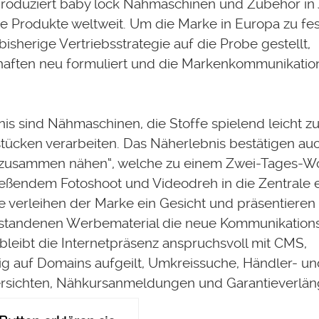
produziert baby lock Nähmaschinen und Zubehör in
die Produkte weltweit. Um die Marke in Europa zu fes
isherige Vertriebsstrategie auf die Probe gestellt,
aften neu formuliert und die Markenkommunikatio
is sind Nähmaschinen, die Stoffe spielend leicht z
tücken verarbeiten. Das Näherlebnis bestätigen auc
e zusammen nähen“, welche zu einem Zwei-Tages-W
ießendem Fotoshoot und Videodreh in die Zentrale 
e verleihen der Marke ein Gesicht und präsentiere
standenen Werbematerial die neue Kommunikations
bleibt die Internetpräsenz anspruchsvoll mit CMS,
ig auf Domains aufgeilt, Umkreissuche, Händler- un
rsichten, Nähkursanmeldungen und Garantieverlän