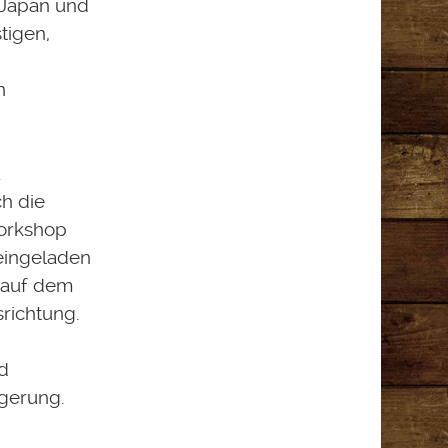
 Japan und
tigen,
n
u
h die
orkshop
eingeladen
n auf dem
richtung.
d
gerung.