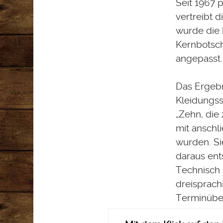
Seit 1967 
vertreibt 
wurde die b
Kernbotsch
angepasst.
Das Ergebn
Kleidungss
„Zehn, di
mit anschl
wurden. Si
daraus ent
Technisch 
dreisprach
Terminübe