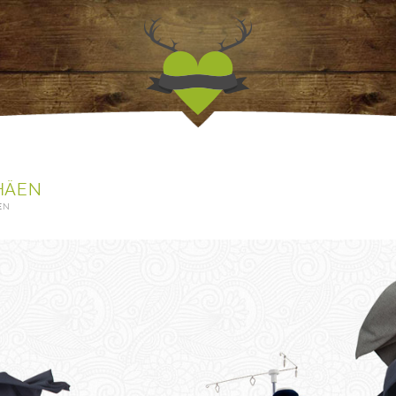
Jagdfieber | Werbea
HÄEN
EN