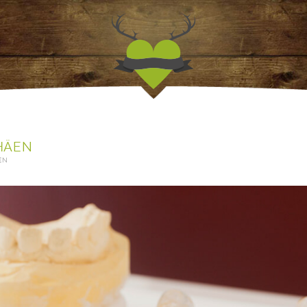
Jagdfieber | Werbea
HÄEN
EN