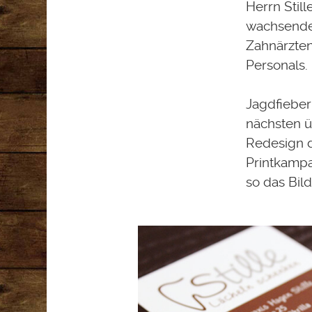
Herrn Stil
wachsende 
Zahnärzten
Personals.
Jagdfieber
nächsten 
Redesign d
Printkampa
so das Bild