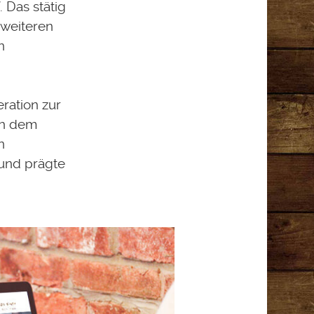
 Das stätig
 weiteren
n
ration zur
ch dem
n
und prägte