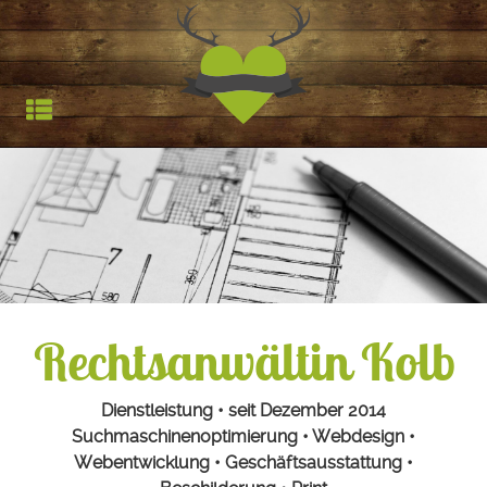
Jagdfieber | Werbea
HOCHSTAND
TROPHÄEN
STARTSEITE
REFERENZEN
Rechtsanwältin Kolb
Dienstleistung • seit Dezember 2014
Suchmaschinenoptimierung • Webdesign •
Webentwicklung • Geschäftsausstattung •