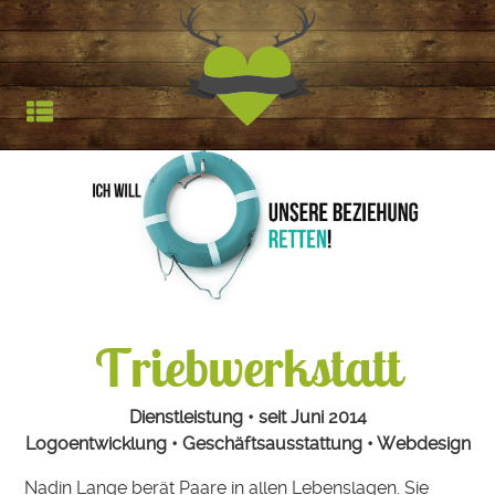
Jagdfieber | Werbea
HOCHSTAND
TROPHÄEN
STARTSEITE
REFERENZEN
Triebwerkstatt
Dienstleistung • seit Juni 2014
Logoentwicklung • Geschäftsausstattung • Webdesign
Nadin Lange berät Paare in allen Lebenslagen. Sie